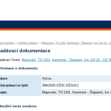
»
»
avní stránka
veřejné zakázky
Mapování, TÚ 1201, Kamenná – Šlapanov, km 210,20 - 2
adávací dokumentace
adávací řízení:
Mapování, TÚ 1201, Kamenná – Šlapanov, km 210,20 - 222,3
nformace o dokumentu
Výzva
ázev:
384/2020-SŽDC-SŽGOLC
íslo jednací ve SpSl
Mapování, TÚ 1201, Kamenná – Šlapanov, km 2
opis:
ktuální verze souboru