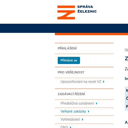
Správa železnic, státní
organizace
PŘIHLÁŠENÍ
hl
Z
Přihlásit se
Z
PRO VEŘEJNOST
I
Upozorňování na nové VZ
N
ZADÁVACÍ ŘÍZENÍ
Č
Předběžná oznámení
P
Veřejné zakázky
Vyhledávání
A
DNS