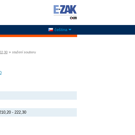
čeština
»
22,30
stažení souboru
0
10,20 - 222,30