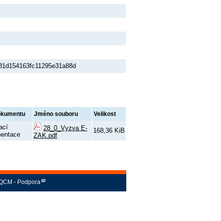
81d154163fc11295e31a88d
okumentu
Jméno souboru
Velikost
ací
28_0_Vyzva E-
168,36 KiB
entace
ZAK.pdf
QCM - Podpora