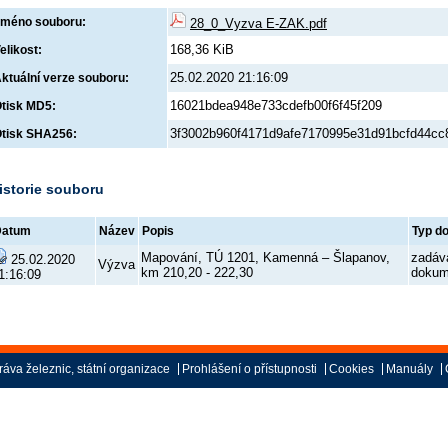
méno souboru:
28_0_Vyzva E-ZAK.pdf
168,36 KiB
elikost:
25.02.2020 21:16:09
ktuální verze souboru:
16021bdea948e733cdefb00f6f45f209
tisk MD5:
3f3002b960f4171d9afe7170995e31d91bcfd44cc
tisk SHA256:
istorie souboru
Datum
Název
Popis
Typ d
Mapování, TÚ 1201, Kamenná – Šlapanov,
zadáv
25.02.2020
Výzva
km 210,20 - 222,30
dokum
1:16:09
áva železnic, státní organizace
Prohlášení o přístupnosti
Cookies
Manuály