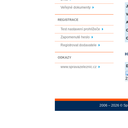
J
Veřejné dokumenty
V
REGISTRACE
A
Test nastavení prohlížeče
O
Zapomenuté heslo
O
Registrovat dodavatele
H
ODKAZY
www.spravazeleznic.cz
2
2006 – 2026 © Spr