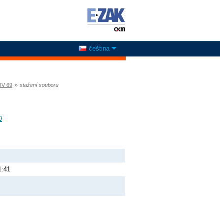
čeština
»
UV 69
stažení souboru
9
1:41