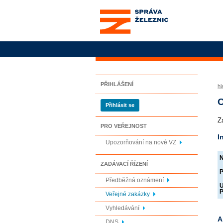
Správa železnic, státní
organizace
PŘIHLÁŠENÍ
hl
O
Přihlásit se
Z
PRO VEŘEJNOST
I
Upozorňování na nové VZ
N
ZADÁVACÍ ŘÍZENÍ
P
Předběžná oznámení
U
P
Veřejné zakázky
Vyhledávání
A
DNS