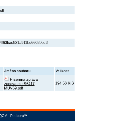
pdf
4f63bac821a911bc66039ec3
Jméno souboru
Velikost
Písemná zpráva
194,58 KiB
zadavatele S6417
MUV69.pdf
QCM - Podpora