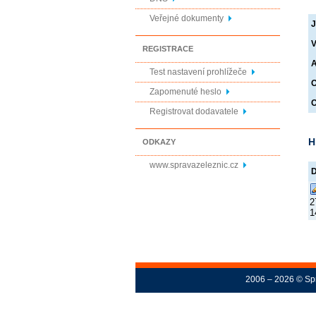
Veřejné dokumenty
J
V
REGISTRACE
A
Test nastavení prohlížeče
O
Zapomenuté heslo
O
Registrovat dodavatele
H
ODKAZY
www.spravazeleznic.cz
2
1
2006 – 2026 © Spr