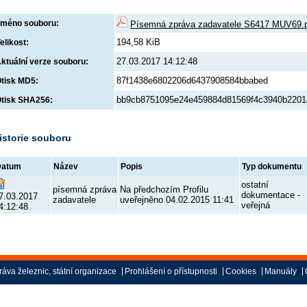
méno souboru:
Písemná zpráva zadavatele S6417 MUV69.
194,58 KiB
elikost:
27.03.2017 14:12:48
ktuální verze souboru:
87f1438e6802206d6437908584bbabed
tisk MD5:
bb9cb8751095e24e459884d81569f4c3940b2201
tisk SHA256:
istorie souboru
Datum
Název
Popis
Typ dokumentu
ostatní
písemná zpráva
Na předchozím Profilu
dokumentace -
7.03.2017
zadavatele
uveřejněno 04.02.2015 11:41
veřejná
4:12:48
áva železnic, státní organizace
Prohlášení o přístupnosti
Cookies
Manuály