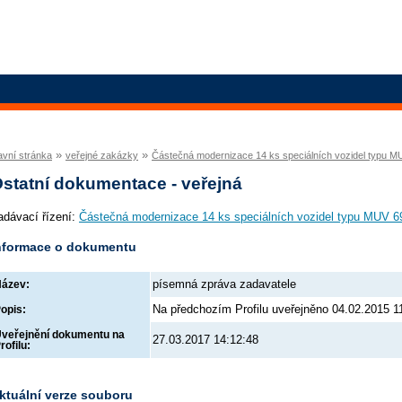
»
»
avní stránka
veřejné zakázky
Částečná modernizace 14 ks speciálních vozidel typu M
statní dokumentace - veřejná
adávací řízení:
Částečná modernizace 14 ks speciálních vozidel typu MUV 6
nformace o dokumentu
písemná zpráva zadavatele
ázev:
Na předchozím Profilu uveřejněno 04.02.2015 1
opis:
veřejnění dokumentu na
27.03.2017 14:12:48
rofilu:
ktuální verze souboru