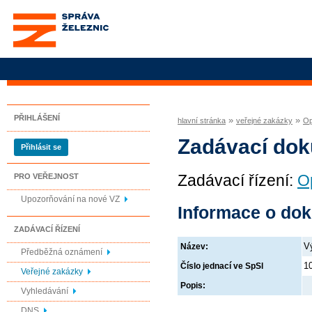
Správa železnic, státní
organizace
PŘIHLÁŠENÍ
»
»
hlavní stránka
veřejné zakázky
Op
Zadávací do
Přihlásit se
Zadávací řízení:
O
PRO VEŘEJNOST
Upozorňování na nové VZ
Informace o do
ZADÁVACÍ ŘÍZENÍ
V
Název:
Předběžná oznámení
1
Číslo jednací ve SpSl
Veřejné zakázky
Popis:
Vyhledávání
DNS