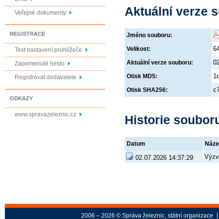
Aktuální verze 
Veřejné dokumenty
REGISTRACE
Jméno souboru:
6
Velikost:
Test nastavení prohlížeče
0
Aktuální verze souboru:
Zapomenuté heslo
1
Otisk MD5:
Registrovat dodavatele
c
Otisk SHA256:
ODKAZY
www.spravazeleznic.cz
Historie soubor
Datum
Náze
Výzv
02.07.2026 14:37:29
2006 – 2026 © Správa železnic, státní organizace