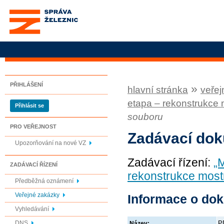
Správa železnic, státní
organizace
PŘIHLÁŠENÍ
»
hlavní stránka
veřej
etapa – rekonstrukce
Přihlásit se
souboru
PRO VEŘEJNOST
Zadávací do
Upozorňování na nové VZ
Zadávací řízení:
„
ZADÁVACÍ ŘÍZENÍ
rekonstrukce most
Předběžná oznámení
Veřejné zakázky
Informace o do
Vyhledávání
DNS
P
Název: