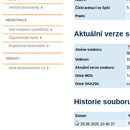
Veřejné dokumenty
S
Číslo jednací ve SpSl
Popis:
REGISTRACE
Test nastavení prohlížeče
Aktuální verze 
Zapomenuté heslo
Registrovat dodavatele
Jméno souboru:
re
ODKAZY
1
Velikost:
2
www.spravazeleznic.cz
Aktuální verze souboru:
7
Otisk MD5:
c
Otisk SHA256:
Historie soubor
Datum
29.06.2026 10:46:37