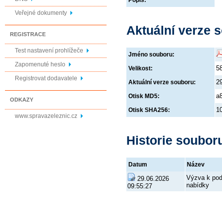
Popis:
Veřejné dokumenty
Aktuální verze 
REGISTRACE
Test nastavení prohlížeče
Jméno souboru:
Zapomenuté heslo
5
Velikost:
Registrovat dodavatele
2
Aktuální verze souboru:
a
Otisk MD5:
ODKAZY
1
Otisk SHA256:
www.spravazeleznic.cz
Historie soubor
Datum
Název
Výzva k pod
29.06.2026
nabídky
09:55:27