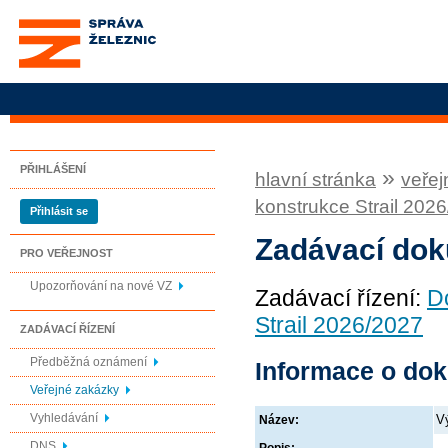
Správa železnic, státní
organizace
PŘIHLÁŠENÍ
»
hlavní stránka
veřej
konstrukce Strail 202
Přihlásit se
Zadávací do
PRO VEŘEJNOST
Upozorňování na nové VZ
Zadávací řízení:
D
Strail 2026/2027
ZADÁVACÍ ŘÍZENÍ
Předběžná oznámení
Informace o do
Veřejné zakázky
Vyhledávání
V
Název:
DNS