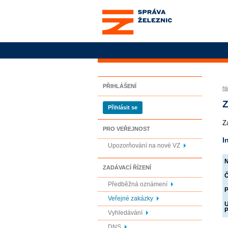
Správa železnic, státní
organizace
PŘIHLÁŠENÍ
hl
Z
Přihlásit se
Z
PRO VEŘEJNOST
I
Upozorňování na nové VZ
N
ZADÁVACÍ ŘÍZENÍ
Č
Předběžná oznámení
P
Veřejné zakázky
U
P
Vyhledávání
DNS