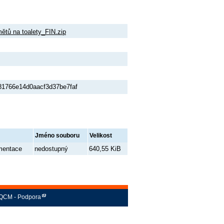
ětů na toalety_FIN.zip
1766e14d0aacf3d37be7faf
Jméno souboru
Velikost
mentace
nedostupný
640,55 KiB
QCM - Podpora