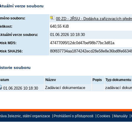
ktuální verze souboru
méno souboru:
00 ZD - JŘSU - Dodávka zařizovacích předm
640,55 KiB
elikost:
01.06.2026 10:18:30
ktuální verze souboru:
47477095f12dc0d47bef98b77bc3d81a
tisk MD5:
80f837734aa1874242ecd28e58e8e36bd8fe66348
tisk SHA256:
istorie souboru
Datum
Název
Popis
Typ dokumentu
Zadávací dokumentace
zadávací doku
01.06.2026 10:18:30
áva železnic, státní organizace
Prohlášení o přístupnosti
Cookies
Manuály