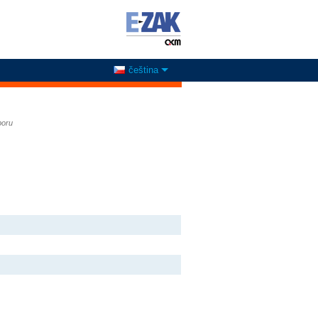
čeština
boru