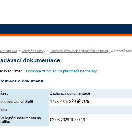
»
»
»
avní stránka
veřejné zakázky
Dodávka zřizovacích předmětů na toalety
stažení sou
adávací dokumentace
adávací řízení:
Dodávka zřizovacích předmětů na toalety
nformace o dokumentu
Zadávací dokumentace
ázev:
1792/2026-SŽ-GŘ-O25
íslo jednací ve SpSl
opis:
veřejnění dokumentu na
02.06.2026 10:00:16
rofilu: