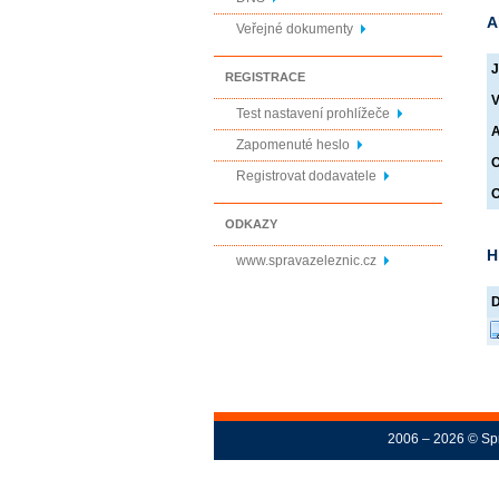
A
Veřejné dokumenty
J
REGISTRACE
V
Test nastavení prohlížeče
A
Zapomenuté heslo
O
Registrovat dodavatele
O
ODKAZY
H
www.spravazeleznic.cz
2006 – 2026 © Spr