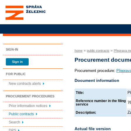
Správa železnic, státní
organizace
SIGN-IN
»
»
home
public contracts
Přeprava me
Procurement docum
Sign in
Procurement procedure:
Přeprava
FOR PUBLIC
Document information
New contracts alerts
P
Title:
PROCUREMENT PROCEDURES
Reference number in the filing
7
service
Prior information notices
Z
Description:
Public contracts
Search
Actual file version
DPS