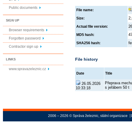
Public documents
File name:
2
Size:
SIGN UP
2
Actual file version:
Browser requirements
4
MD5 hash:
Forgotten password
f
SHA256 hash:
Contractor sign up
File history
LINKS
www.spravazeleznic.cz
Date
Title
Přeprava mecha
26.05.2026
s jeřábem 50 t
10:33:18
2006 – 2026 © Správa železnic, státní organizace