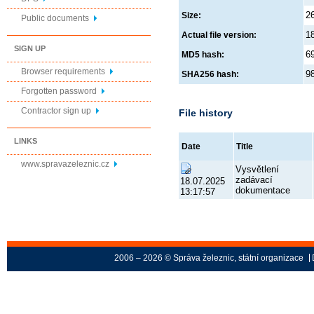
2
Size:
Public documents
1
Actual file version:
SIGN UP
6
MD5 hash:
Browser requirements
9
SHA256 hash:
Forgotten password
Contractor sign up
File history
LINKS
Date
Title
www.spravazeleznic.cz
Vysvětlení
zadávací
18.07.2025
dokumentace
13:17:57
2006 – 2026 © Správa železnic, státní organizace