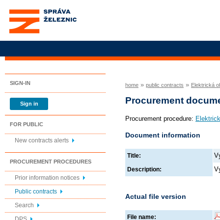
Správa železnic, státní
organizace
SIGN-IN
»
»
home
public contracts
Elektrická 
Procurement docum
Sign in
Procurement procedure:
Elektric
FOR PUBLIC
Document information
New contracts alerts
V
Title:
PROCUREMENT PROCEDURES
V
Description:
Prior information notices
Public contracts
Actual file version
Search
File name:
DPS