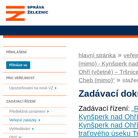
Správa železnic, státní
organizace
PŘIHLÁŠENÍ
»
hlavní stránka
veřej
(mimo) - Kynšperk nad
Přihlásit se
Ohří (včetně) – Tršnic
»
PRO VEŘEJNOST
Cheb (mimo)“
staže
Upozorňování na nové VZ
Zadávací do
ZADÁVACÍ ŘÍZENÍ
Zadávací řízení:
„
Předběžná oznámení
Kynšperk nad Ohří
Veřejné zakázky
Kynšperk nad Ohří
Vyhledávání
traťového úseku T
DNS