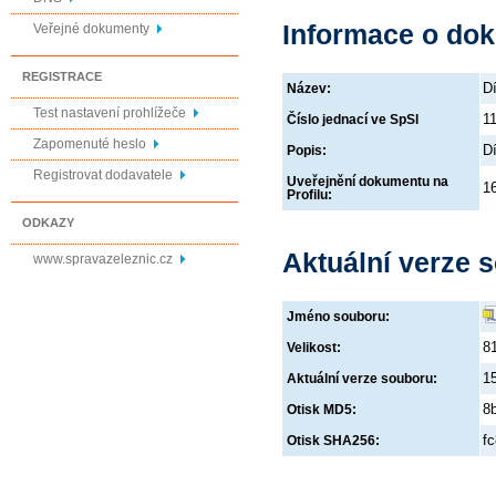
Informace o do
Veřejné dokumenty
REGISTRACE
D
Název:
Test nastavení prohlížeče
1
Číslo jednací ve SpSl
Zapomenuté heslo
D
Popis:
Registrovat dodavatele
Uveřejnění dokumentu na
1
Profilu:
ODKAZY
Aktuální verze 
www.spravazeleznic.cz
Jméno souboru:
8
Velikost:
1
Aktuální verze souboru:
8
Otisk MD5:
f
Otisk SHA256: