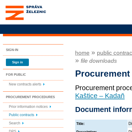
Správa železnic, státní
organizace
SIGN-IN
»
home
public contrac
»
file downloads
Sign in
Procurement
FOR PUBLIC
New contracts alerts
Procurement proc
Kaštice – Kadaň
PROCUREMENT PROCEDURES
Prior information notices
Document infor
Public contracts
Search
D
Title:
DPS
D