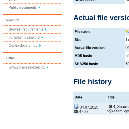
Description:
Public documents
Actual file versi
SIGN UP
Browser requirements
File name:
Forgotten password
1
Size:
Contractor sign up
0
Actual file version:
b
MD5 hash:
LINKS
8
SHA256 hash:
www.spravazeleznic.cz
File history
Date
Title
Díl 4_Soupis
04.07.2025
výkazem vý
08:47:22