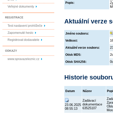
Zp
Popis:
Veřejné dokumenty
M
REGISTRACE
Aktuální verze 
Test nastavení prohlížeče
Zapomenuté heslo
Jméno souboru:
Registrovat dodavatele
1
Velikost:
2
Aktuální verze souboru:
ODKAZY
2
Otisk MD5:
www.spravazeleznic.cz
0
Otisk SHA256:
Historie soubor
Datum
Název
Pop
Zad
Zadávací
Zpra
dokumentace
23.06.2025
Obla
63525107
08:55:13
Mor