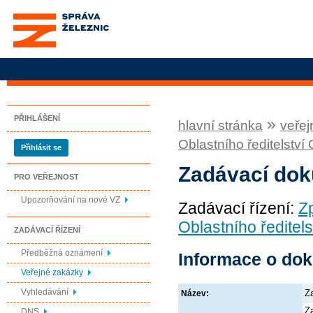
Správa železnic, státní
organizace
PŘIHLÁŠENÍ
»
hlavní stránka
veřej
Oblastního ředitelstv
Přihlásit se
Zadávací do
PRO VEŘEJNOST
Upozorňování na nové VZ
Zadávací řízení:
Z
Oblastního ředitel
ZADÁVACÍ ŘÍZENÍ
Předběžná oznámení
Informace o do
Veřejné zakázky
Vyhledávání
Z
Název:
Z
DNS