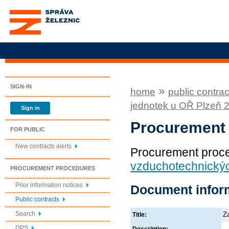
Správa železnic, státní
organizace
SIGN-IN
»
home
public contrac
jednotek u OŘ Plzeň 
Sign in
Procurement
FOR PUBLIC
New contracts alerts
Procurement proc
vzduchotechnickýc
PROCUREMENT PROCEDURES
Prior information notices
Document infor
Public contracts
Search
Z
Title:
DPS