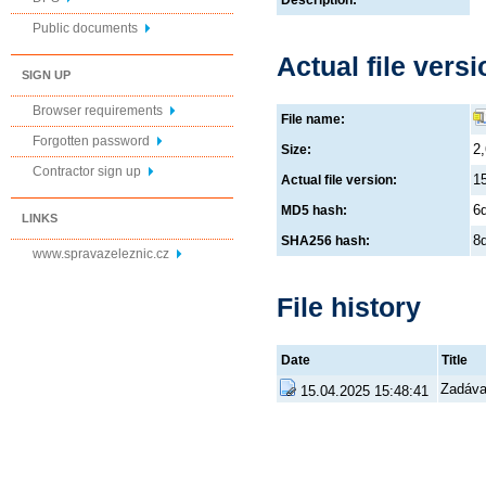
Description:
Public documents
Actual file versi
SIGN UP
Browser requirements
File name:
Forgotten password
2
Size:
Contractor sign up
1
Actual file version:
6
MD5 hash:
LINKS
8
SHA256 hash:
www.spravazeleznic.cz
File history
Date
Title
Zadáva
15.04.2025 15:48:41