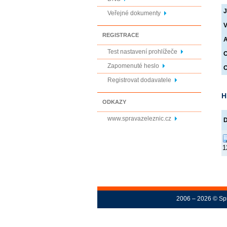
J
Veřejné dokumenty
V
REGISTRACE
A
Test nastavení prohlížeče
O
Zapomenuté heslo
O
Registrovat dodavatele
H
ODKAZY
www.spravazeleznic.cz
1
2006 – 2026 © Spr