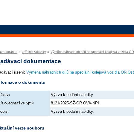
»
»
avní stránka
veřejné zakázky
Výměna náhradních dílů na speciální kolejová vozidla O
adávací dokumentace
adávací řízení:
Výměna náhradních dílů na speciální kolejová vozidla OŘ Os
nformace o dokumentu
Výzva k podání nabídky
ázev:
8121/2025-SŽ-OŘ OVA-NPI
íslo jednací ve SpSl
Výzva k podání nabídky.
opis:
ktuální verze souboru