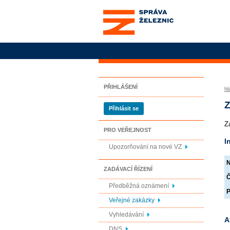
Správa železnic, státní
organizace
PŘIHLÁŠENÍ
hl
Z
Přihlásit se
Z
PRO VEŘEJNOST
I
Upozorňování na nové VZ
N
ZADÁVACÍ ŘÍZENÍ
Č
Předběžná oznámení
P
Veřejné zakázky
Vyhledávání
A
DNS