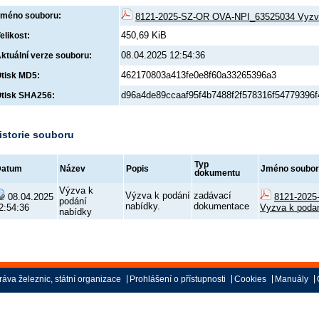
méno souboru:
8121-2025-SZ-OR OVA-NPI_63525034 Vyzva 
450,69 KiB
elikost:
08.04.2025 12:54:36
ktuální verze souboru:
462170803a413fe0e8f60a33265396a3
tisk MD5:
d96a4de89ccaaf95f4b7488f2f578316f54779396
tisk SHA256:
istorie souboru
Typ
Datum
Název
Popis
Jméno soubo
dokumentu
Výzva k
Výzva k podání
zadávací
08.04.2025
8121-2025
podání
nabídky.
dokumentace
2:54:36
Vyzva k podan
nabídky
áva železnic, státní organizace
Prohlášení o přístupnosti
Cookies
Manuály