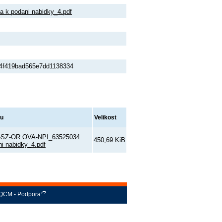
k podani nabidky_4.pdf
f4f419bad565e7dd1138334
ru
Velikost
-SZ-OR OVA-NPI_63525034
450,69 KiB
i nabidky_4.pdf
QCM - Podpora