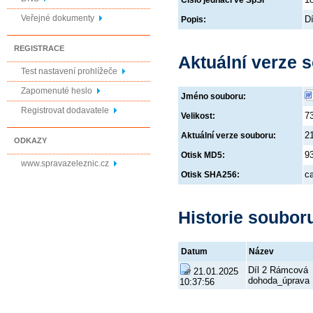
Číslo jednací ve SpSl
Veřejné dokumenty
D
Popis:
REGISTRACE
Aktuální verze 
Test nastavení prohlížeče
Zapomenuté heslo
Jméno souboru:
Registrovat dodavatele
7
Velikost:
2
Aktuální verze souboru:
ODKAZY
9
Otisk MD5:
www.spravazeleznic.cz
c
Otisk SHA256:
Historie soubor
Datum
Název
Díl 2 Rámcová
21.01.2025
dohoda_úprava
10:37:56