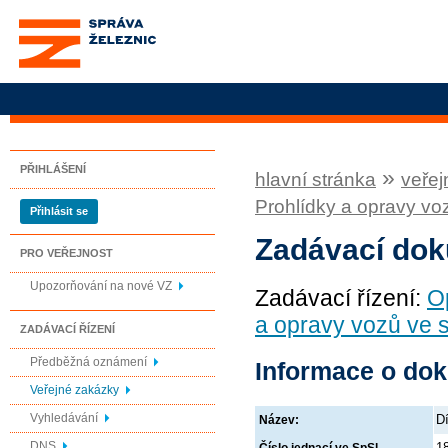
Správa železnic, státní
organizace
PŘIHLÁŠENÍ
»
hlavní stránka
veřej
Prohlídky a opravy v
Přihlásit se
Zadávací do
PRO VEŘEJNOST
Upozorňování na nové VZ
Zadávací řízení:
O
a opravy vozů ve 
ZADÁVACÍ ŘÍZENÍ
Předběžná oznámení
Informace o do
Veřejné zakázky
Vyhledávání
D
Název:
DNS
1