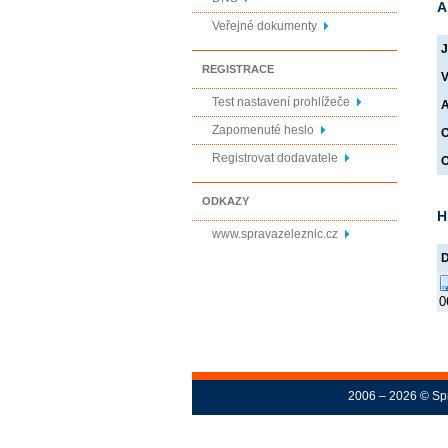
A
Veřejné dokumenty
J
REGISTRACE
V
Test nastavení prohlížeče
A
Zapomenuté heslo
O
Registrovat dodavatele
O
ODKAZY
H
www.spravazeleznic.cz
0
2006 – 2026 © Spr