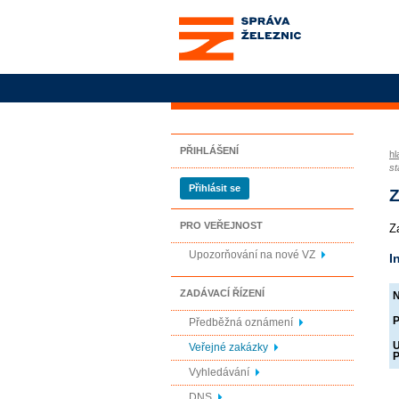
Správa železnic, státní
organizace
PŘIHLÁŠENÍ
hl
st
Přihlásit se
Z
PRO VEŘEJNOST
Z
Upozorňování na nové VZ
I
ZADÁVACÍ ŘÍZENÍ
N
P
Předběžná oznámení
U
Veřejné zakázky
P
Vyhledávání
DNS