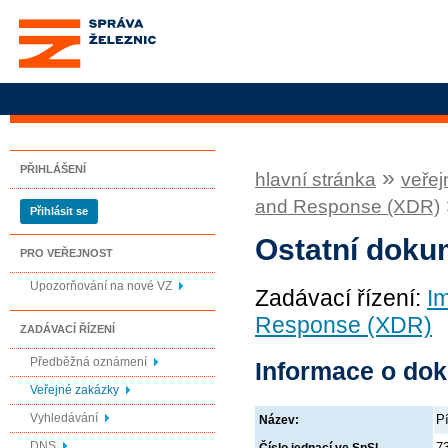
Správa železnic, státní
organizace
PŘIHLÁŠENÍ
»
hlavní stránka
veřej
and Response (XDR)
Přihlásit se
Ostatní doku
PRO VEŘEJNOST
Upozorňování na nové VZ
Zadávací řízení:
I
Response (XDR)
ZADÁVACÍ ŘÍZENÍ
Předběžná oznámení
Informace o do
Veřejné zakázky
Vyhledávání
P
Název:
DNS
7