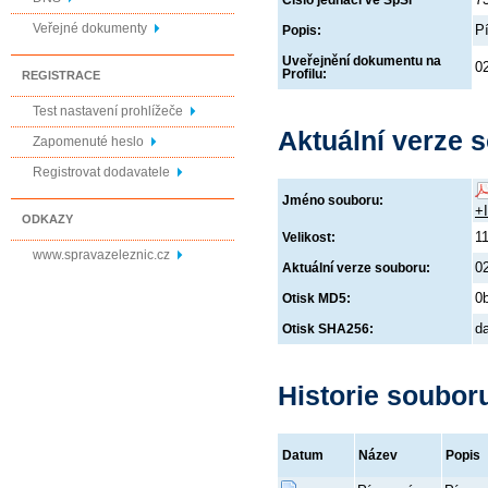
Číslo jednací ve SpSl
Veřejné dokumenty
P
Popis:
Uveřejnění dokumentu na
0
Profilu:
REGISTRACE
Test nastavení prohlížeče
Aktuální verze 
Zapomenuté heslo
Registrovat dodavatele
Jméno souboru:
+
ODKAZY
1
Velikost:
www.spravazeleznic.cz
0
Aktuální verze souboru:
0
Otisk MD5:
d
Otisk SHA256:
Historie soubor
Datum
Název
Popis