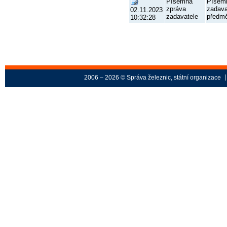
Písemná
Písem
zpráva
zadava
02.11.2023
zadavatele
předm
10:32:28
2006 – 2026 © Správa železnic, státní organizace