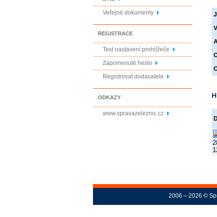
Veřejné dokumenty
J
V
REGISTRACE
A
Test nastavení prohlížeče
O
Zapomenuté heslo
O
Registrovat dodavatele
H
ODKAZY
www.spravazeleznic.cz
2
1
2006 – 2026 © Spr