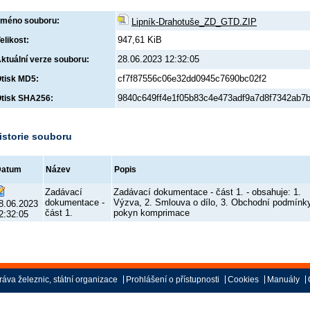
méno souboru:
Lipník-Drahotuše_ZD_GTD.ZIP
947,61 KiB
elikost:
28.06.2023 12:32:05
ktuální verze souboru:
cf7f87556c06e32dd0945c7690bc02f2
tisk MD5:
9840c649ff4e1f05b83c4e473adf9a7d8f7342ab7
tisk SHA256:
istorie souboru
Datum
Název
Popis
Zadávací
Zadávací dokumentace - část 1. - obsahuje: 1.
dokumentace -
Výzva, 2. Smlouva o dílo, 3. Obchodní podmínky
8.06.2023
část 1.
pokyn komprimace
2:32:05
áva železnic, státní organizace
Prohlášení o přístupnosti
Cookies
Manuály