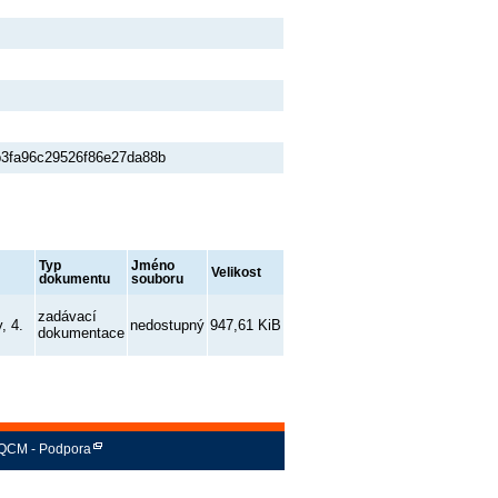
b3fa96c29526f86e27da88b
Typ
Jméno
Velikost
dokumentu
souboru
zadávací
, 4.
nedostupný
947,61 KiB
dokumentace
QCM - Podpora