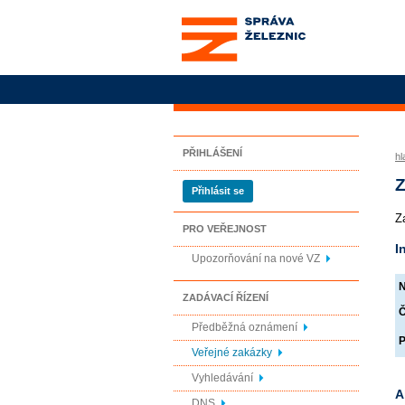
Správa železnic, státní
organizace
PŘIHLÁŠENÍ
hl
Z
Přihlásit se
Z
PRO VEŘEJNOST
I
Upozorňování na nové VZ
N
ZADÁVACÍ ŘÍZENÍ
Č
Předběžná oznámení
P
Veřejné zakázky
Vyhledávání
A
DNS