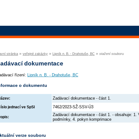
»
»
»
avní stránka
veřejné zakázky
Lipník n. B. - Drahotuše, BC
stažení souboru
adávací dokumentace
adávací řízení:
Lipník n. B. - Drahotuše, BC
nformace o dokumentu
Zadávací dokumentace - část 1.
ázev:
7462/2023-SŽ-SSV-Ú3
íslo jednací ve SpSl
Zadávací dokumentace - část 1. - obsahuje: 1. 
opis:
podmínky, 4. pokyn komprimace
ktuální verze souboru