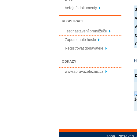
Veřejné dokumenty
J
V
REGISTRACE
A
Test nastavení prohlížeče
O
Zapomenuté heslo
O
Registrovat dodavatele
H
ODKAZY
www.spravazeleznic.cz
1
2006 – 2026 © Spr