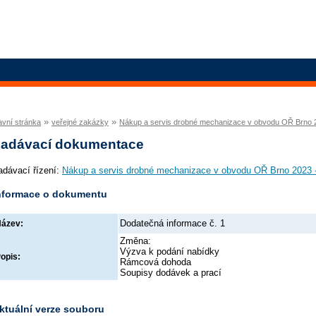
»
»
avní stránka
veřejné zakázky
Nákup a servis drobné mechanizace v obvodu OŘ Brno 
adávací dokumentace
adávací řízení:
Nákup a servis drobné mechanizace v obvodu OŘ Brno 2023 
nformace o dokumentu
Dodatečná informace č. 1
ázev:
Změna:
Výzva k podání nabídky
opis:
Rámcová dohoda
Soupisy dodávek a prací
ktuální verze souboru