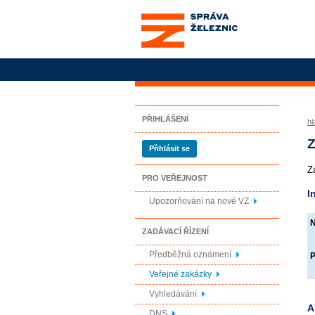
Správa železnic, státní
organizace
PŘIHLÁŠENÍ
hl
Z
Přihlásit se
Z
PRO VEŘEJNOST
I
Upozorňování na nové VZ
N
ZADÁVACÍ ŘÍZENÍ
Předběžná oznámení
P
Veřejné zakázky
Vyhledávání
A
DNS