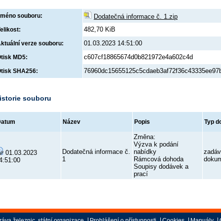
méno souboru:
Dodatečná informace č. 1.zip
482,70 KiB
elikost:
01.03.2023 14:51:00
ktuální verze souboru:
c607cf18865674d0b821972e4a602c4d
tisk MD5:
76960dc15655125c5cdaeb3af72f36c43335ee97b
tisk SHA256:
istorie souboru
Datum
Název
Popis
Typ d
Změna:
Výzva k podání
Dodatečná informace č.
nabídky
zadáv
01.03.2023
1
Rámcová dohoda
doku
4:51:00
Soupisy dodávek a
prací
áva železnic, státní organizace
Prohlášení o přístupnosti
Cookies
Manuály