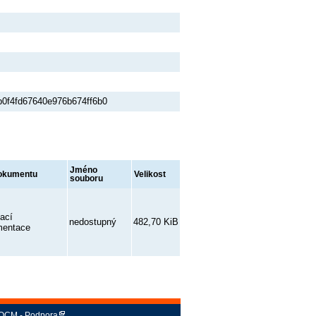
0f4fd67640e976b674ff6b0
Jméno
okumentu
Velikost
souboru
ací
nedostupný
482,70 KiB
mentace
QCM - Podpora