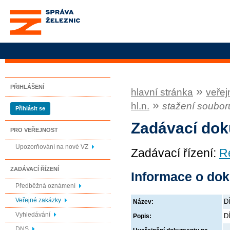
Správa železnic, státní
organizace
PŘIHLÁŠENÍ
»
hlavní stránka
veřej
»
hl.n.
stažení soubor
Přihlásit se
Zadávací do
PRO VEŘEJNOST
Upozorňování na nové VZ
Zadávací řízení:
R
ZADÁVACÍ ŘÍZENÍ
Informace o do
Předběžná oznámení
Veřejné zakázky
D
Název:
Vyhledávání
D
Popis:
DNS