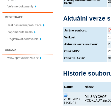
Uveřejnění dokumentu na
2
Profilu:
Veřejné dokumenty
Aktuální verze 
REGISTRACE
Test nastavení prohlížeče
Jméno souboru:
Zapomenuté heslo
1
Velikost:
Registrovat dodavatele
2
Aktuální verze souboru:
ODKAZY
2
Otisk MD5:
www.spravazeleznic.cz
9
Otisk SHA256:
Historie soubor
Datum
Název
DÍL 3 VÝCHOZÍ
23.01.2023
PODKLADY.zip.0
11:36:01