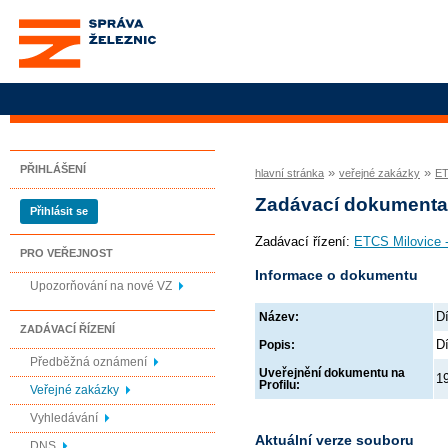
Správa železnic, státní
organizace
PŘIHLÁŠENÍ
»
»
hlavní stránka
veřejné zakázky
ET
Zadávací dokument
Přihlásit se
Zadávací řízení:
ETCS Milovice -
PRO VEŘEJNOST
Informace o dokumentu
Upozorňování na nové VZ
D
Název:
ZADÁVACÍ ŘÍZENÍ
D
Popis:
Předběžná oznámení
Uveřejnění dokumentu na
1
Profilu:
Veřejné zakázky
Vyhledávání
Aktuální verze souboru
DNS