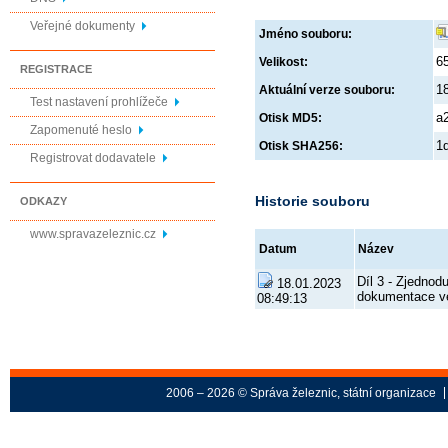
Veřejné dokumenty
Jméno souboru:
6
Velikost:
REGISTRACE
1
Aktuální verze souboru:
Test nastavení prohlížeče
a
Otisk MD5:
Zapomenuté heslo
1
Otisk SHA256:
Registrovat dodavatele
Historie souboru
ODKAZY
www.spravazeleznic.cz
Datum
Název
Díl 3 - Zjednod
18.01.2023
dokumentace ve
08:49:13
2006 – 2026 © Správa železnic, státní organizace