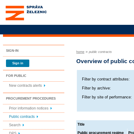
Správa železnic, státní
organizace
SIGN-IN
»
home
public contracts
Overview of public c
Sign in
FOR PUBLIC
Filter by contract attributes:
New contracts alerts
Filter by archive:
Filter by site of performance:
PROCUREMENT PROCEDURES
Prior information notices
Public contracts
Title
Search
Public procurement regime
Pr
DPS