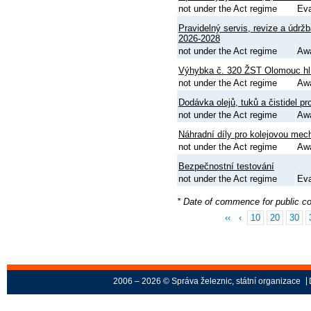
not under the Act regime
Eva
Pravidelný servis, revize a údr
2026-2028
not under the Act regime
Aw
Výhybka č. 320 ŽST Olomouc hl.
not under the Act regime
Aw
Dodávka olejů, tuků a čistidel p
not under the Act regime
Aw
Náhradní díly pro kolejovou me
not under the Act regime
Aw
Bezpečnostní testování
not under the Act regime
Eva
* Date of commence for public c
‹‹
‹
10
20
30
2006 – 2026 © Správa železnic, státní organizace