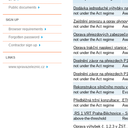
Public documents
Dodávka jednoduché výhybky na
not under the Act regime
Aw
SIGN UP
Zajištění provozu a oprav plyn
not under the Act regime
Aw
Browser requirements
Oprava přejezdových zabezpečov
Forgotten password
not under the Act regime
Aw
Contractor sign up
Oprava trakční napájecí stanic
not under the Act regime
Aw
LINKS
Doplnění závor na přejezdech P1
not under the Act regime
Aw
www.spravazeleznic.cz
Doplnění závor na přejezdech P1
not under the Act regime
Aw
Rekonstrukce silničního mostu v
not under the Act regime
Eva
Předběžná tržní konzultace: „ETC
not under the Act regime
Awa
„RS 1 VRT Praha-Běchovice – Sv
above-the-threshold
Rec
Oprava výhybek č. 1,2,3 v ŽST.