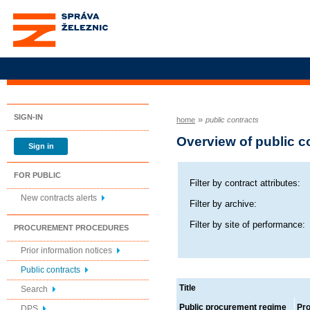
Správa železnic, státní
organizace
SIGN-IN
»
home
public contracts
Overview of public c
Sign in
FOR PUBLIC
Filter by contract attributes:
New contracts alerts
Filter by archive:
Filter by site of performance:
PROCUREMENT PROCEDURES
Prior information notices
Public contracts
Title
Search
Public procurement regime
Pr
DPS