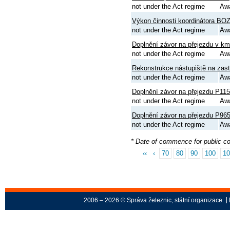
not under the Act regime
Aw
Výkon činnosti koordinátora BOZP
not under the Act regime
Aw
Doplnění závor na přejezdu v km
not under the Act regime
Aw
Rekonstrukce nástupiště na zas
not under the Act regime
Aw
Doplnění závor na přejezdu P115
not under the Act regime
Aw
Doplnění závor na přejezdu P965 
not under the Act regime
Aw
* Date of commence for public c
‹‹
‹
70
80
90
100
10
2006 – 2026 © Správa železnic, státní organizace