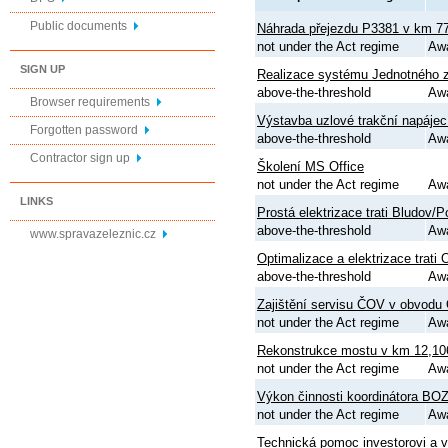
Public documents
Náhrada přejezdu P3381 v km 77,
not under the Act regime
Aw
SIGN UP
Realizace systému Jednotného 
above-the-threshold
Aw
Browser requirements
Výstavba uzlové trakční napájec
Forgotten password
above-the-threshold
Aw
Contractor sign up
Školení MS Office
not under the Act regime
Aw
LINKS
Prostá elektrizace trati Bludov/
above-the-threshold
Aw
www.spravazeleznic.cz
Optimalizace a elektrizace trati
above-the-threshold
Aw
Zajištění servisu ČOV v obvodu
not under the Act regime
Aw
Rekonstrukce mostu v km 12,106 
not under the Act regime
Aw
Výkon činnosti koordinátora BO
not under the Act regime
Aw
Technická pomoc investorovi a v