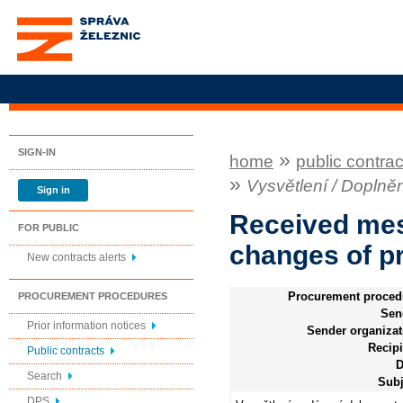
Správa železnic, státní
organizace
SIGN-IN
»
home
public contrac
»
Vysvětlení / Dopln
Sign in
Received mes
FOR PUBLIC
changes of 
New contracts alerts
Procurement proced
PROCUREMENT PROCEDURES
Sen
Prior information notices
Sender organizat
Recipi
Public contracts
D
Search
Subj
DPS