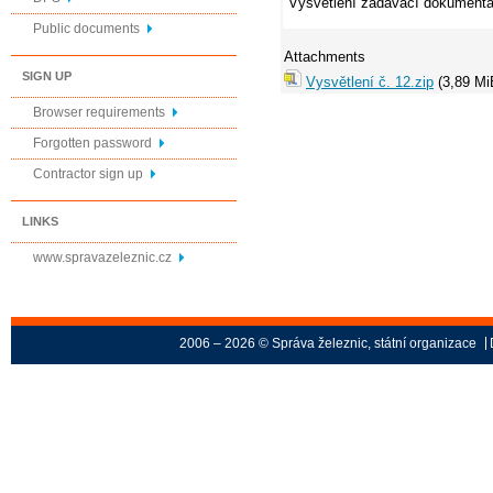
Vysvětlení zadávací dokumenta
Public documents
Attachments
SIGN UP
Vysvětlení č. 12.zip
(3,89 Mi
Browser requirements
Forgotten password
Contractor sign up
LINKS
www.spravazeleznic.cz
2006 – 2026 © Správa železnic, státní organizace