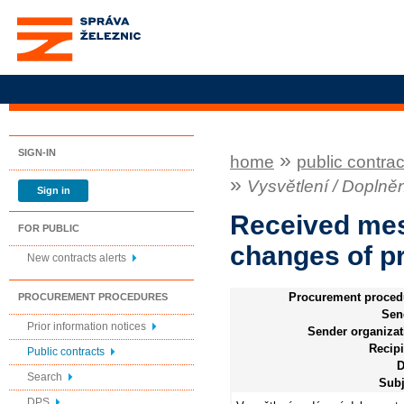
Správa železnic, státní
organizace
SIGN-IN
»
home
public contrac
»
Vysvětlení / Dopln
Sign in
Received mes
FOR PUBLIC
changes of 
New contracts alerts
Procurement proced
PROCUREMENT PROCEDURES
Sen
Prior information notices
Sender organizat
Recipi
Public contracts
D
Search
Subj
DPS