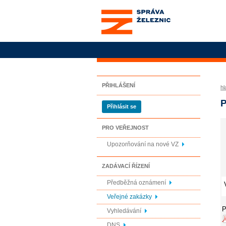
Správa železnic, státní
organizace
PŘIHLÁŠENÍ
hl
P
Přihlásit se
PRO VEŘEJNOST
Upozorňování na nové VZ
ZADÁVACÍ ŘÍZENÍ
Předběžná oznámení
Veřejné zakázky
P
Vyhledávání
DNS