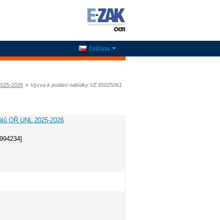
čeština
»
2025-2026
Výzva k podání nabídky VZ 65025061
iálů OŘ UNL 2025-2026
0994234]