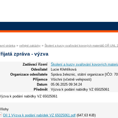
»
»
avní stránka
veřejné zakázky
Školení a kurzy svařování kovových materiálů OŘ UNL 
řijatá zpráva - výzva
Zadávací řízení
Školení a kurzy svařování kovových mater
Odesílatel
Lucie Křehlíková
Organizace odesílatele
Správa železnic, státní organizace [IČO: 7
Příjemce
Všichni (včetně veřejnosti)
Datum
05.06.2025 09:34:24
Předmět
Výzva k podání nabídky VZ 65025061
Výzva k podání nabídky VZ 65025061
řílohy
Díl 1 Výzva k podání nabídek VZ 65025061.pdf
(647,63 KiB)