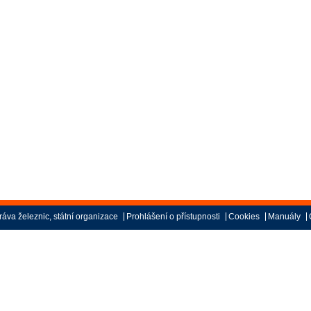
áva železnic, státní organizace
Prohlášení o přístupnosti
Cookies
Manuály