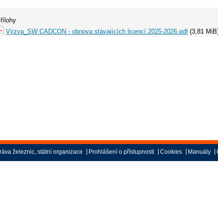
řílohy
Výzva_SW CADCON - obnova stávajících licencí 2025-2026.pdf
(3,81 MiB
áva železnic, státní organizace
Prohlášení o přístupnosti
Cookies
Manuály