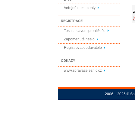
Veřejné dokumenty
P
REGISTRACE
Test nastavení prohlížeče
Zapomenuté heslo
Registrovat dodavatele
ODKAZY
www.spravazeleznic.cz
2006 – 2026 © Spr