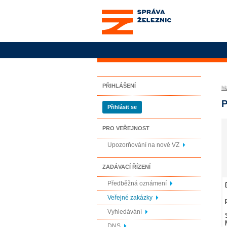
Správa železnic, státní
organizace
PŘIHLÁŠENÍ
hl
P
Přihlásit se
PRO VEŘEJNOST
Upozorňování na nové VZ
ZADÁVACÍ ŘÍZENÍ
Předběžná oznámení
Veřejné zakázky
Vyhledávání
DNS