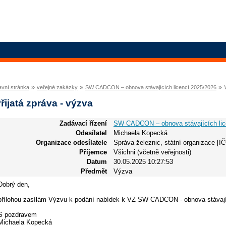
»
»
»
avní stránka
veřejné zakázky
SW CADCON – obnova stávajících licencí 2025/2026
řijatá zpráva - výzva
Zadávací řízení
SW CADCON – obnova stávajících lic
Odesílatel
Michaela Kopecká
Organizace odesílatele
Správa železnic, státní organizace [I
Příjemce
Všichni (včetně veřejnosti)
Datum
30.05.2025 10:27:53
Předmět
Výzva
Dobrý den,
přílohou zasílám Výzvu k podání nabídek k VZ SW CADCON - obnova stávajíc
S pozdravem
Michaela Kopecká