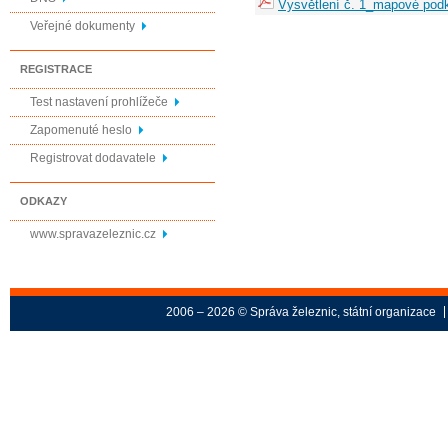
Vysvětlení č. 1_mapové podk
Veřejné dokumenty
REGISTRACE
Test nastavení prohlížeče
Zapomenuté heslo
Registrovat dodavatele
ODKAZY
www.spravazeleznic.cz
2006 – 2026 © Správa železnic, státní organizace