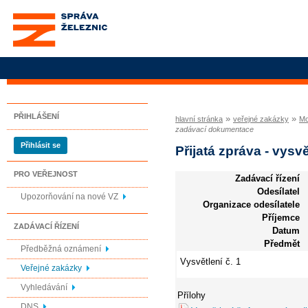
Správa železnic, státní
organizace
PŘIHLÁŠENÍ
»
»
hlavní stránka
veřejné zakázky
Mo
zadávací dokumentace
Přihlásit se
Přijatá zpráva - vys
PRO VEŘEJNOST
Zadávací řízení
Odesílatel
Upozorňování na nové VZ
Organizace odesílatele
Příjemce
ZADÁVACÍ ŘÍZENÍ
Datum
Předmět
Předběžná oznámení
Vysvětlení č. 1
Veřejné zakázky
Vyhledávání
Přílohy
DNS