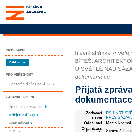
Správa železnic, státní
organizace
PŘIHLÁŠENÍ
»
hlavní stránka
veřej
BÍTEŠ; ARCHITEKT
Přihlásit se
U SVĚTLÉ NAD SÁZ
PRO VEŘEJNOST
dokumentace
Upozorňování na nové VZ
Přijatá zpráv
dokumentac
ZADÁVACÍ ŘÍZENÍ
Předběžná oznámení
Zadávací
RS 1 VRT SV
Veřejné zakázky
řízení
PŘES SÁZAVU
Odesílatel
Martin Kosmál
Vyhledávání
Organizace
Správa železni
DNS