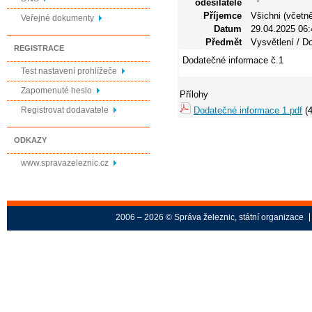
odesílatele
Příjemce
Všichni (včetně
Veřejné dokumenty
Datum
29.04.2025 06:
Předmět
Vysvětlení / 
REGISTRACE
Dodatečné informace č.1
Test nastavení prohlížeče
Zapomenuté heslo
Přílohy
Dodatečné informace 1.pdf
(4
Registrovat dodavatele
ODKAZY
www.spravazeleznic.cz
2006 – 2026 © Správa železnic, státní organizace