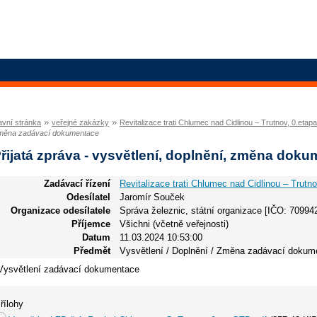
»
»
avní stránka
veřejné zakázky
Revitalizace trati Chlumec nad Cidlinou – Trutnov, 0.etap
měna zadávací dokumentace
řijatá zpráva - vysvětlení, doplnění, změna dok
Zadávací řízení
Revitalizace trati Chlumec nad Cidlinou – Trutn
Odesílatel
Jaromír Souček
Organizace odesílatele
Správa železnic, státní organizace [IČO: 70994
Příjemce
Všichni (včetně veřejnosti)
Datum
11.03.2024 10:53:00
Předmět
Vysvětlení / Doplnění / Změna zadávací dokum
Vysvětlení zadávací dokumentace
řílohy