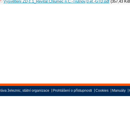
Vysvětlení ZD č.1_Revital.Chlumec n.C.-Trutnov,0.et.-GTD.pdf
(357,43 KiB
áva železnic, státní organizace
Prohlášení o přístupnosti
Cookies
Manuály