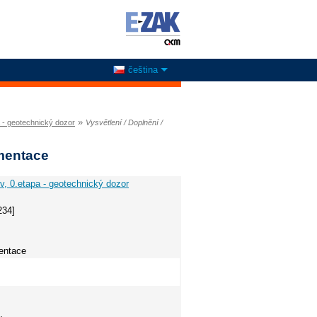
čeština
»
a - geotechnický dozor
Vysvětlení / Doplnění /
umentace
ov, 0.etapa - geotechnický dozor
234]
entace