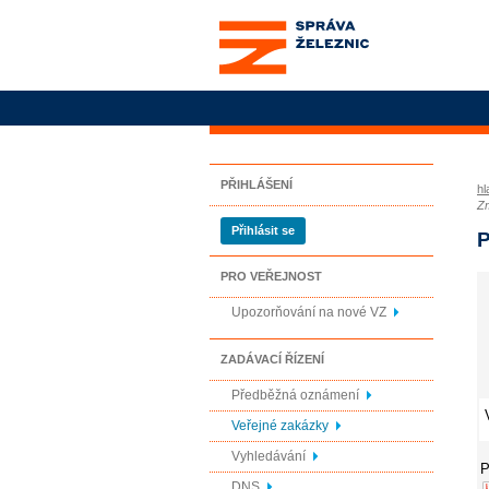
Správa železnic, státní
organizace
PŘIHLÁŠENÍ
hl
Z
Přihlásit se
P
PRO VEŘEJNOST
Upozorňování na nové VZ
ZADÁVACÍ ŘÍZENÍ
Předběžná oznámení
Veřejné zakázky
Vyhledávání
P
DNS