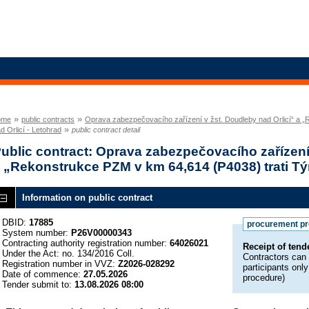
»
»
ome
public contracts
Oprava zabezpečovacího zařízení v žst. Doudleby nad Orlicí“ a „
»
d Orlicí - Letohrad
public contract detail
ublic contract: Oprava zabezpečovacího zařízení 
 „Rekonstrukce PZM v km 64,614 (P4038) trati Týn
Information on public contract
DBID:
17885
procurement p
System number:
P26V00000343
Contracting authority registration number:
64026021
Receipt of ten
Under the Act: no. 134/2016 Coll.
Contractors can 
Registration number in VVZ:
Z2026-028292
participants onl
Date of commence:
27.05.2026
procedure)
Tender submit to:
13.08.2026 08:00