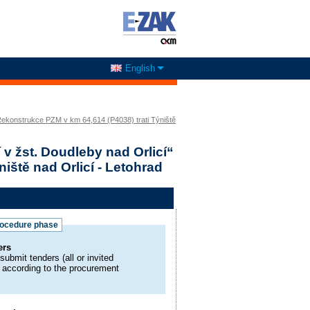
English
Rekonstrukce PZM v km 64,614 (P4038) trati Týniště
v žst. Doudleby nad Orlicí“
iště nad Orlicí - Letohrad
rocedure phase
ders
submit tenders (all or invited
y according to the procurement