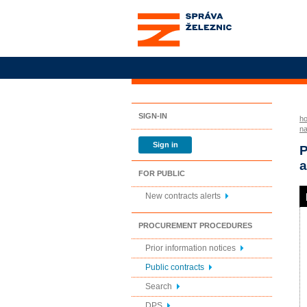
Správa železnic, státní
organizace
SIGN-IN
h
na
Sign in
P
a
FOR PUBLIC
New contracts alerts
PROCUREMENT PROCEDURES
Prior information notices
Public contracts
Search
DPS