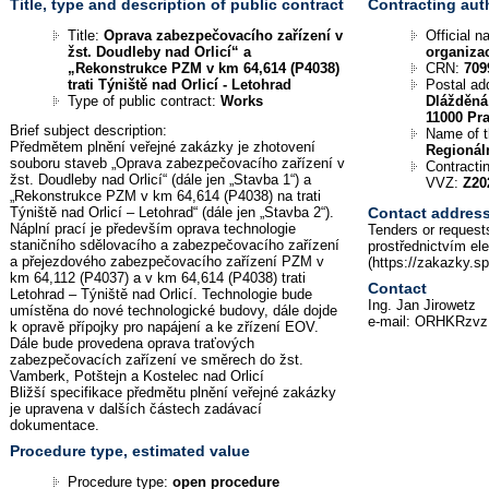
Title, type and description of public contract
Contracting aut
Title:
Oprava zabezpečovacího zařízení v
Official 
žst. Doudleby nad Orlicí“ a
organiza
„Rekonstrukce PZM v km 64,614 (P4038)
CRN:
709
trati Týniště nad Orlicí - Letohrad
Postal ad
Type of public contract:
Works
Dlážděná
11000 Pr
Brief subject description:
Name of 
Předmětem plnění veřejné zakázky je zhotovení
Regionál
souboru staveb „Oprava zabezpečovacího zařízení v
Contractin
žst. Doudleby nad Orlicí“ (dále jen „Stavba 1“) a
VVZ:
Z20
„Rekonstrukce PZM v km 64,614 (P4038) na trati
Týniště nad Orlicí – Letohrad“ (dále jen „Stavba 2“).
Contact addres
Náplní prací je především oprava technologie
Tenders or requests
staničního sdělovacího a zabezpečovacího zařízení
prostřednictvím el
a přejezdového zabezpečovacího zařízení PZM v
(https://zakazky.s
km 64,112 (P4037) a v km 64,614 (P4038) trati
Contact
Letohrad – Týniště nad Orlicí. Technologie bude
Ing. Jan Jirowetz
umístěna do nové technologické budovy, dále dojde
e-mail: ORHKRzvz
k opravě přípojky pro napájení a ke zřízení EOV.
Dále bude provedena oprava traťových
zabezpečovacích zařízení ve směrech do žst.
Vamberk, Potštejn a Kostelec nad Orlicí
Bližší specifikace předmětu plnění veřejné zakázky
je upravena v dalších částech zadávací
dokumentace.
Procedure type, estimated value
Procedure type:
open procedure