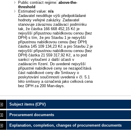
Public contract regime:
above-the-
threshold
Estimated value:
n/a
Zadavatel nesděluje výši předpokládané
hodnoty veřejné zakázky. Zadavatel
stanovuje závaznou zadávací podmínku
tak, že částka 166 668 452,15 Kč je
nejvyšší přípustnou nabídkovou cenou (bez
DPH) s tím, že pro Stavbu 1 je nejvyšší
přípustnou nabídkovou cenou (bez DPH)
částka 145 109 134,23 Kč a pro Stavbu 2 je
nejvyšší přípustnou nabídkovou cenou (bez
DPH) částka 21 559 317,92 Kč, a to pod
sankcí vyloučení z další účasti v
zadávacím řízení. Do uvedené nejvyšší
přípustné nabídkové ceny se nezapočítává
část nabídkové ceny dle Smlouvy o
poskytování součinnosti uvedená v čl. 5.1
této smlouvy a označená jako celková cena
bez DPH za 200 Man-days.
Subject items (CPV)
Procurement documents
Explanation, completion, changes of procurement documents