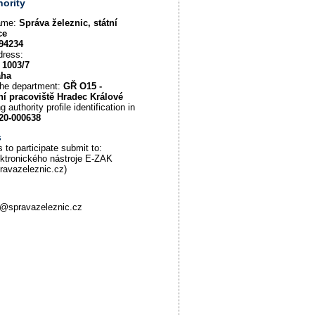
hority
name:
Správa železnic, státní
ce
94234
dress:
 1003/7
aha
the department:
GŘ O15 -
ní pracoviště Hradec Králové
g authority profile identification in
20-000638
s
 to participate submit to:
ektronického nástroje E-ZAK
pravazeleznic.cz)
@spravazeleznic.cz