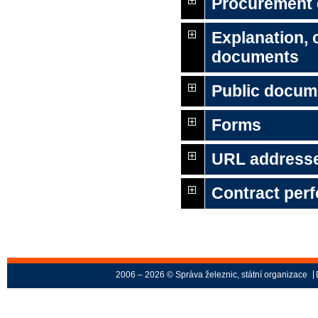
Procurement
Explanation,
documents
Public docum
Forms
URL address
Contract per
2006 – 2026 © Správa železnic, státní organizace