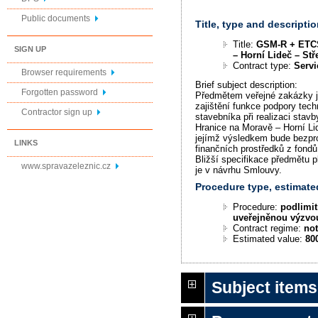
Public documents
Title, type and descriptio
Title:
GSM-R + ETCS
SIGN UP
– Horní Lideč – Stře
Contract type:
Servi
Browser requirements
Brief subject description:
Forgotten password
Předmětem veřejné zakázky j
zajištění funkce podpory tec
Contractor sign up
stavebníka při realizaci st
Hranice na Moravě – Horní Lide
jejímž výsledkem bude bezpr
LINKS
finančních prostředků z fond
Bližší specifikace předmětu 
www.spravazeleznic.cz
je v návrhu Smlouvy.
Procedure type, estimate
Procedure:
podlimit
uveřejněnou výzvo
Contract regime:
not
Estimated value:
80
Subject items