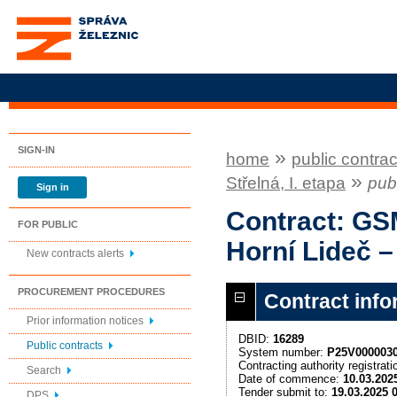
Správa železnic, státní
organizace
SIGN-IN
»
home
public contrac
»
Střelná, I. etapa
publ
Sign in
Contract: GS
FOR PUBLIC
Horní Lideč – 
New contracts alerts
PROCUREMENT PROCEDURES
Contract info
Prior information notices
DBID:
16289
Public contracts
System number:
P25V000003
Contracting authority registra
Search
Date of commence:
10.03.202
Tender submit to:
19.03.2025 
DPS