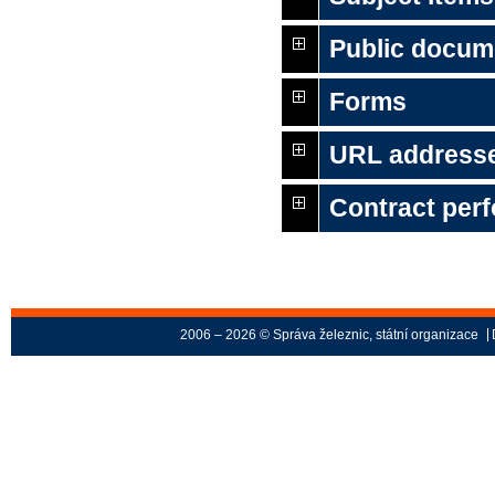
Public docum
Forms
URL address
Contract per
2006 – 2026 © Správa železnic, státní organizace