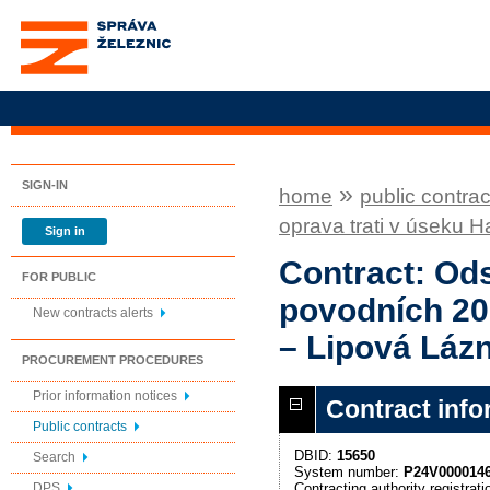
Správa železnic, státní
organizace
SIGN-IN
»
home
public contrac
oprava trati v úseku 
Sign in
Contract: Ods
FOR PUBLIC
povodních 20
New contracts alerts
– Lipová Láz
PROCUREMENT PROCEDURES
Prior information notices
Contract info
Public contracts
DBID:
15650
Search
System number:
P24V000014
Contracting authority registra
DPS