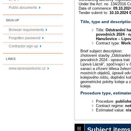
Under the Act: no. 134/2016 Co
Public documents
Date of commence:
09.10.202
Tender submit to:
10.10.2024 
SIGN UP
Title, type and descriptio
Title:
Odstranění ha
Browser requirements
povodních 2024 - op
Forgotten password
Hanušovice – Lipo
Contract type:
Work
Contractor sign up
Brief subject description:
zhotovení stavby „Odstranění
LINKS
povodních 2024 - oprava trat
Lipová Lázně“, spočívající v č
www.spravazeleznic.cz
sanaci a zřízení tělesa želez
mostních objektů, úpravě od
kolejového roštu, doplnění ko
geometrické polohy koleje a 
koleje.
Procedure type, estimate
Procedure:
publishe
Contract regime:
not
Estimated value:
n/
Subject items