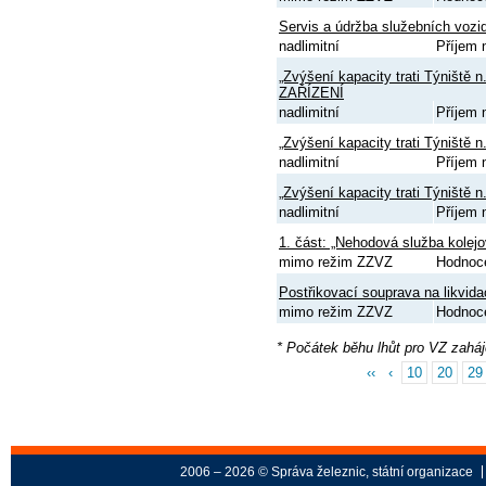
Servis a údržba služebních vozi
nadlimitní
Příjem 
„Zvýšení kapacity trati Týniště
ZAŘÍZENÍ
nadlimitní
Příjem 
„Zvýšení kapacity trati Týniště 
nadlimitní
Příjem 
„Zvýšení kapacity trati Týniště 
nadlimitní
Příjem 
1. část: „Nehodová služba kolejo
mimo režim ZZVZ
Hodnoc
Postřikovací souprava na likvida
mimo režim ZZVZ
Hodnoc
* Počátek běhu lhůt pro VZ zahá
‹‹
‹
10
20
29
2006 – 2026 © Správa železnic, státní organizace