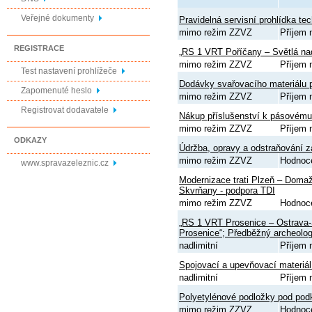
Veřejné dokumenty
Pravidelná servisní prohlídka t
mimo režim ZZVZ
Příjem 
REGISTRACE
„RS 1 VRT Poříčany – Světlá na
mimo režim ZZVZ
Příjem 
Test nastavení prohlížeče
Dodávky svařovacího materiálu
Zapomenuté heslo
mimo režim ZZVZ
Příjem 
Registrovat dodavatele
Nákup příslušenství k pásovému
mimo režim ZZVZ
Příjem 
ODKAZY
Údržba, opravy a odstraňování z
mimo režim ZZVZ
Hodnoc
www.spravazeleznic.cz
Modernizace trati Plzeň – Domaž
Skvrňany - podpora TDI
mimo režim ZZVZ
Hodnoc
„RS 1 VRT Prosenice – Ostrava-S
Prosenice“; Předběžný archeolo
nadlimitní
Příjem 
Spojovací a upevňovací materiál
nadlimitní
Příjem 
Polyetylénové podložky pod pod
mimo režim ZZVZ
Hodnoc