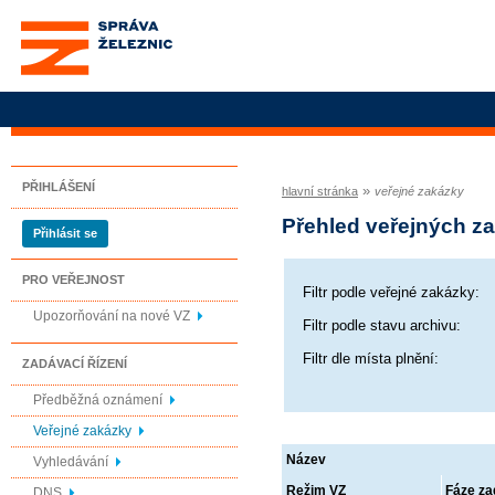
Správa železnic, státní
organizace
PŘIHLÁŠENÍ
»
hlavní stránka
veřejné zakázky
Přehled veřejných z
Přihlásit se
PRO VEŘEJNOST
Filtr podle veřejné zakázky:
Upozorňování na nové VZ
Filtr podle stavu archivu:
Filtr dle místa plnění:
ZADÁVACÍ ŘÍZENÍ
Předběžná oznámení
Veřejné zakázky
Název
Vyhledávání
Režim VZ
Fáze za
DNS