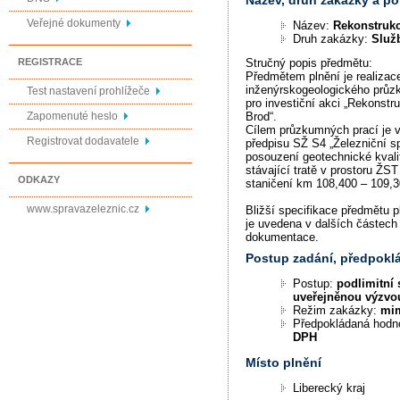
Veřejné dokumenty
Název:
Rekonstruk
Druh zakázky:
Služ
REGISTRACE
Stručný popis předmětu:
Předmětem plnění je realiza
inženýrskogeologického průzk
Test nastavení prohlížeče
pro investiční akci „Rekonst
Zapomenuté heslo
Brod“.
Cílem průzkumných prací je 
Registrovat dodavatele
předpisu SŽ S4 „Železniční s
posouzení geotechnické kvali
stávající tratě v prostoru ŽS
ODKAZY
staničení km 108,400 – 109,3
www.spravazeleznic.cz
Bližší specifikace předmětu 
je uvedena v dalších částech
dokumentace.
Postup zadání, předpok
Postup:
podlimitní 
uveřejněnou výzvo
Režim zakázky:
mi
Předpokládaná hodn
DPH
Místo plnění
Liberecký kraj