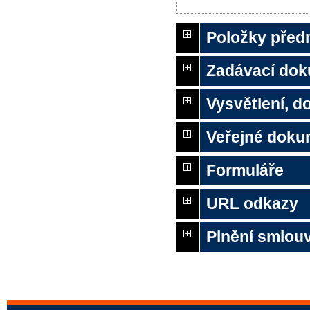
Položky před
Zadávací do
Vysvětlení, 
Veřejné doku
Formuláře
URL odkazy
Plnění smlou