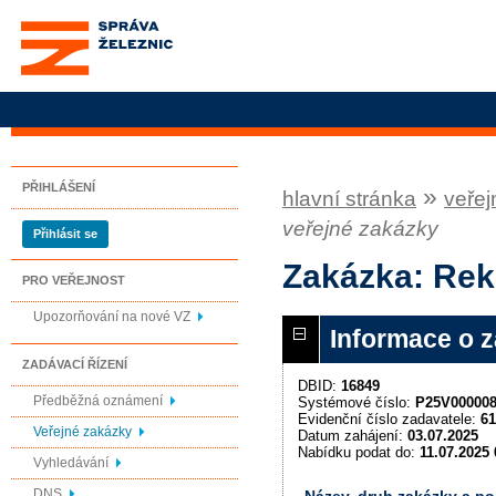
Správa železnic, státní
organizace
PŘIHLÁŠENÍ
»
hlavní stránka
veřej
veřejné zakázky
Přihlásit se
Zakázka: Rek
PRO VEŘEJNOST
Upozorňování na nové VZ
Informace o 
ZADÁVACÍ ŘÍZENÍ
DBID:
16849
Předběžná oznámení
Systémové číslo:
P25V00000
Evidenční číslo zadavatele:
61
Veřejné zakázky
Datum zahájení:
03.07.2025
Nabídku podat do:
11.07.2025 
Vyhledávání
DNS
Název, druh zakázky a p