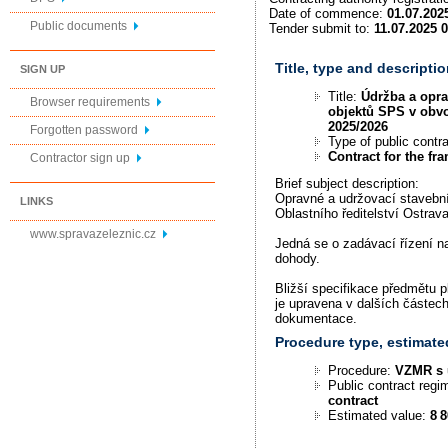
Date of commence:
01.07.202
Public documents
Tender submit to:
11.07.2025 
Title, type and descripti
SIGN UP
Title:
Údržba a opr
Browser requirements
objektů SPS v obv
2025/2026
Forgotten password
Type of public contr
Contract for the f
Contractor sign up
Brief subject description:
Opravné a udržovací stavebn
LINKS
Oblastního ředitelství Ostrava
www.spravazeleznic.cz
Jedná se o zadávací řízení 
dohody.
Bližší specifikace předmětu p
je upravena v dalších částec
dokumentace.
Procedure type, estimate
Procedure:
VZMR s 
Public contract reg
contract
Estimated value:
8 