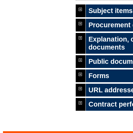
Subject items
Procurement
Explanation,
documents
Public docum
Forms
URL address
Contract per