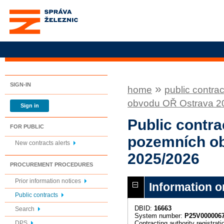
Správa železnic, státní
organizace
SIGN-IN
»
home
public contrac
obvodu OŘ Ostrava 2
Sign in
Public contra
FOR PUBLIC
pozemních ob
New contracts alerts
2025/2026
PROCUREMENT PROCEDURES
Prior information notices
Information o
Public contracts
DBID:
16663
Search
System number:
P25V000006
Contracting authority registra
DPS