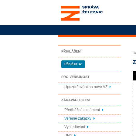
Správa železnic, státní
organizace
PŘIHLÁŠENÍ
hl
Z
Přihlásit se
PRO VEŘEJNOST
Upozorňování na nové VZ
ZADÁVACÍ ŘÍZENÍ
Předběžná oznámení
Veřejné zakázky
Vyhledávání
DNS