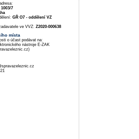
adresa:
 1003/7
aha
dělení:
GŘ O7 - oddělení VZ
u zadavatele ve VVZ:
Z2020-000638
ího místa
osti o účast podávat na:
ektronického nástroje E-ZAK
pravazeleznic.cz)
@spravazeleznic.cz
321