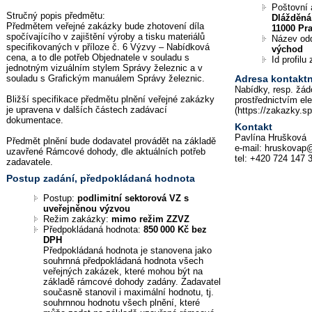
Poštovní 
Stručný popis předmětu:
Dlážděná
Předmětem veřejné zakázky bude zhotovení díla
11000 Pr
spočívajícího v zajištění výroby a tisku materiálů
Název od
specifikovaných v příloze č. 6 Výzvy – Nabídková
východ
cena, a to dle potřeb Objednatele v souladu s
Id profil
jednotným vizuálním stylem Správy železnic a v
souladu s Grafickým manuálem Správy železnic.
Adresa kontaktn
Nabídky, resp. žád
Bližší specifikace předmětu plnění veřejné zakázky
prostřednictvím el
je upravena v dalších částech zadávací
(https://zakazky.s
dokumentace.
Kontakt
Pavlína Hrušková
Předmět plnění bude dodavatel provádět na základě
e-mail: hruskovap
uzavřené Rámcové dohody, dle aktuálních potřeb
tel: +420 724 147 
zadavatele.
Postup zadání, předpokládaná hodnota
Postup:
podlimitní sektorová VZ s
uveřejněnou výzvou
Režim zakázky:
mimo režim ZZVZ
Předpokládaná hodnota:
850 000 Kč bez
DPH
Předpokládaná hodnota je stanovena jako
souhrnná předpokládaná hodnota všech
veřejných zakázek, které mohou být na
základě rámcové dohody zadány. Zadavatel
současně stanovil i maximální hodnotu, tj.
souhrnnou hodnotu všech plnění, které