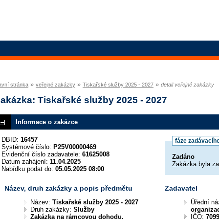
»
»
»
avní stránka
veřejné zakázky
Tiskařské služby 2025 - 2027
detail veřejné zakázky
akázka: Tiskařské služby 2025 - 2027
Informace o zakázce
DBID:
16457
fáze zadávacího
Systémové číslo:
P25V00000469
Evidenční číslo zadavatele:
61625008
Zadáno
Datum zahájení:
11.04.2025
Zakázka byla z
Nabídku podat do:
05.05.2025 08:00
Název, druh zakázky a popis předmětu
Zadavatel
Název:
Tiskařské služby 2025 - 2027
Úřední n
Druh zakázky:
Služby
organiza
Zakázka na rámcovou dohodu.
IČO:
709