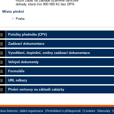
může zadat na základě uzavřené rámcové
dohody, která činí 900 000 Kč bez DPH.
Místo plnění
Praha
Položky předmětu (CPV)
Zadávací dokumentace
Vysvětlení, doplnění, změny zadávací dokumentace
Veřejné dokumenty
Formuláře
URL odkazy
Plnění smlouvy na základě zakázky
áva železnic, státní organizace
Prohlášení o přístupnosti
Cookies
Manuály