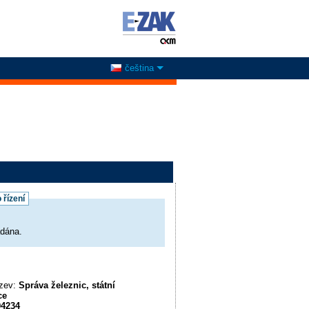
čeština
 řízení
adána.
ázev:
Správa železnic, státní
ce
94234