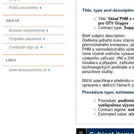
Public documents
Title, type and descriptio
Title:
Sklad PHM s 
SIGN UP
pro OTV Grygov
Contract type:
Supp
Browser requirements
Brief subject description:
Forgotten password
Dodávka jednoho kusu stacio
přemístitelného kontejneru, pl
Contractor sign up
PHM a samoobslužného výde
hmot včetně vnitřního vybav
výdejního zařízení, HW a SW
LINKS
instalace a připojení, zaškole
technologických prohlídek a re
www.spravazeleznic.cz
poruchové služby.
Bližší specifikace předmětu v
upravena v dalších částech 
Procedure type, estimate
Procedure:
podlimit
uveřejněnou výzvo
Contract regime:
not
Estimated value:
n/