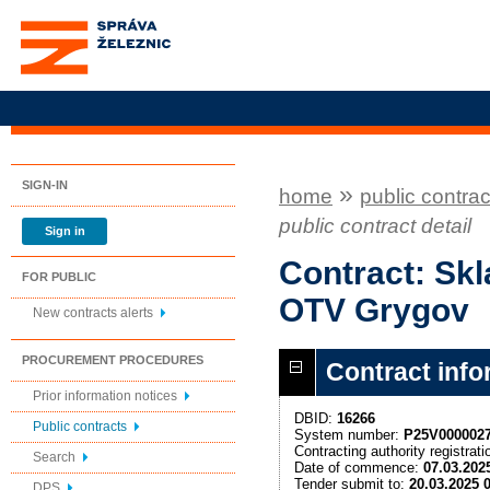
Správa železnic, státní
organizace
SIGN-IN
»
home
public contrac
public contract detail
Sign in
Contract: Sk
FOR PUBLIC
OTV Grygov
New contracts alerts
PROCUREMENT PROCEDURES
Contract info
Prior information notices
DBID:
16266
Public contracts
System number:
P25V000002
Contracting authority registra
Search
Date of commence:
07.03.202
Tender submit to:
20.03.2025 
DPS