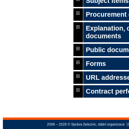
Subject items
Procurement
Explanation,
documents
Public docum
Forms
URL address
Contract per
2006 – 2026 © Správa železnic, státní organizace