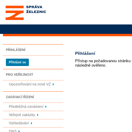
Správa železnic, státní
organizace
PŘIHLÁŠENÍ
Přihlášení
Přístup na požadovanou stránku v
Přihlásit se
následně ověřeno.
PRO VEŘEJNOST
Upozorňování na nové VZ
ZADÁVACÍ ŘÍZENÍ
Předběžná oznámení
Veřejné zakázky
Vyhledávání
DNS