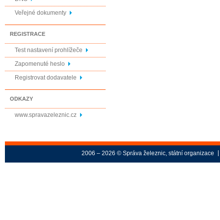
Veřejné dokumenty
REGISTRACE
Test nastavení prohlížeče
Zapomenuté heslo
Registrovat dodavatele
ODKAZY
www.spravazeleznic.cz
2006 – 2026 © Správa železnic, státní organizace