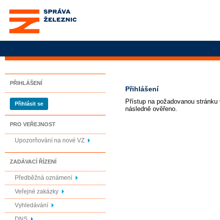
Správa železnic, státní
organizace
PŘIHLÁŠENÍ
Přihlášení
Přístup na požadovanou stránku v
Přihlásit se
následně ověřeno.
PRO VEŘEJNOST
Upozorňování na nové VZ
ZADÁVACÍ ŘÍZENÍ
Předběžná oznámení
Veřejné zakázky
Vyhledávání
DNS