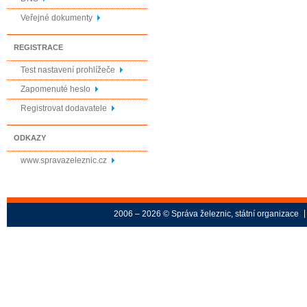
Veřejné dokumenty
REGISTRACE
Test nastavení prohlížeče
Zapomenuté heslo
Registrovat dodavatele
ODKAZY
www.spravazeleznic.cz
2006 – 2026 © Správa železnic, státní organizace