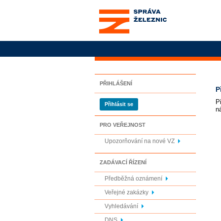
Správa železnic, státní
organizace
PŘIHLÁŠENÍ
P
P
Přihlásit se
n
PRO VEŘEJNOST
Upozorňování na nové VZ
ZADÁVACÍ ŘÍZENÍ
Předběžná oznámení
Veřejné zakázky
Vyhledávání
DNS