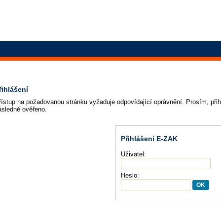
řihlášení
řístup na požadovanou stránku vyžaduje odpovídající oprávnění. Prosím, přih
ásledně ověřeno.
Přihlášení E-ZAK
Uživatel:
Heslo: