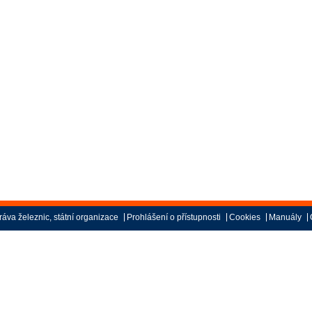
áva železnic, státní organizace
Prohlášení o přístupnosti
Cookies
Manuály